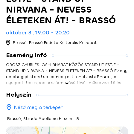
NIRVANA - NEVESS
ÉLETEKEN ÁT! - BRASSÓ
október 3., 19:00 - 20:20
Brassó, Brassó Reduta Kulturális Központ
Esemény infó
OROSZ GYURI ÉS JOSHI BHARAT KÖZÖS STAND UP ESTJE -
STAND UP NIRVANA - NEVESS ÉLETEKEN ÁT! - BRASSÓ Ez egy
rendhagyó stand up comedy est, ahol Joshi Bharat, a
nyugodt, bölcs, indiai származású tévés műsorvezető és
Orosz Gyuri az élet dolgait minden perspektívából szívesen
Helyszín
boncolgató humorista közösen fejtik meg a létezésünk
titkait. Szó esik karmáról, újjászületésről, nirvánáról, pozitív
életszemléletről, szeretetről és békéről, de leginkább arról,
Nézd meg a térképen
miért pont most fáj minden. Itt nincs kötelező
megvilágosodás, viszont van rengeteg poén, hiszen a keleti
Brassó, Strada Apollonia Hirscher 8.
bölcsesség találkozik a magyar valósággal. Joshi Bharat
hozza a nyugalmat és a mosolyt, Orosz Gyuri a