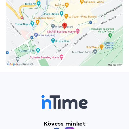
kérdéseket, a kételyeket és a kíméletlen humort. Az est
egyszerre filozofikus és nagyon vicces, tanulságos, de soha
nem prédikál. Aki szeretne, a közönség soraiból is
belefolyhat finoman az előadásba, és aki akarja, meg is
világosodik. És ha esetleg újjászületünk, legalább röhögve
tegyük.
Kövess minket