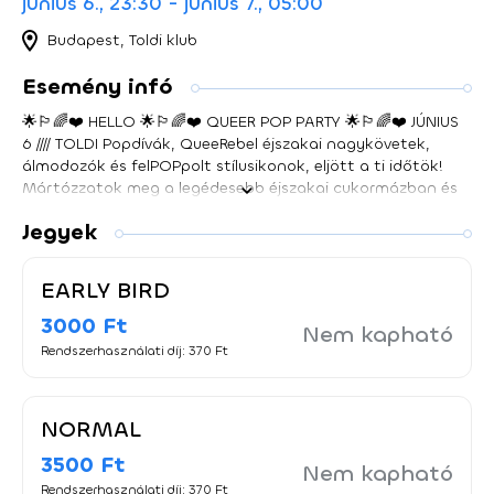
június 6., 23:30 - június 7., 05:00
Budapest, Toldi klub
Esemény infó
🌟🏳‍🌈❤️ HELLO 🌟🏳‍🌈❤️ QUEER POP PARTY 🌟🏳‍🌈❤️ JÚNIUS
6 //// TOLDI Popdívák, QueeRebel éjszakai nagykövetek,
álmodozók és felPOPpolt stílusikonok, eljött a ti időtök!
Mártózzatok meg a legédesebb éjszakai cukormázban és
színezzétek ki a sötétséget! POP IT UP FOR THE QUEENS
Jegyek
HELLO***** THE QUEER POP PARTY
EARLY BIRD
3000 Ft
Nem kapható
Rendszerhasználati díj: 370 Ft
NORMAL
3500 Ft
Nem kapható
Rendszerhasználati díj: 370 Ft